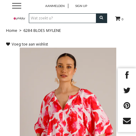
AANMELDEN
SIGN UP
0
Home
>
6284 BLOES MYLENE
Home
Voeg toe aan wishlist
WOL
BREI ACCESSOIRES
OUTLET
KLEDING SPRING/SUMMER 2026
Next