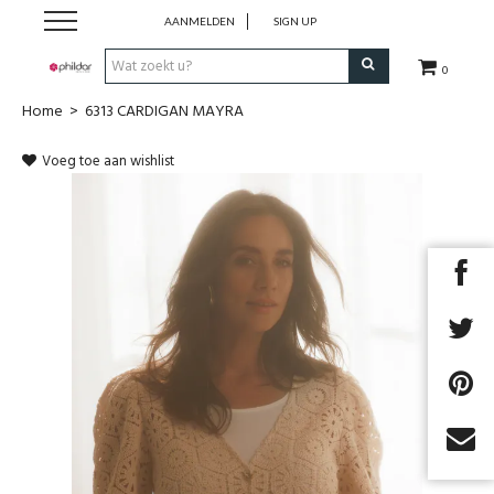
AANMELDEN
SIGN UP
0
Home
>
6313 CARDIGAN MAYRA
Home
Voeg toe aan wishlist
WOL
BREI ACCESSOIRES
OUTLET
KLEDING SPRING/SUMMER 2026
Next