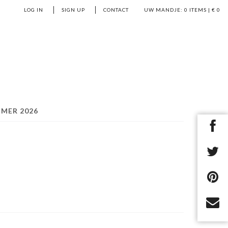
LOG IN
SIGN UP
CONTACT
UW MANDJE:
0
ITEMS | €
0
MER 2026
S