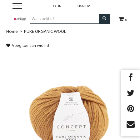
LOG IN
SIGN UP
0
Home
>
PURE ORGANIC WOOL
Home
Voeg toe aan wishlist
WOL
BREI ACCESSOIRES
OUTLET
KLEDING SPRING/SUMMER 2026