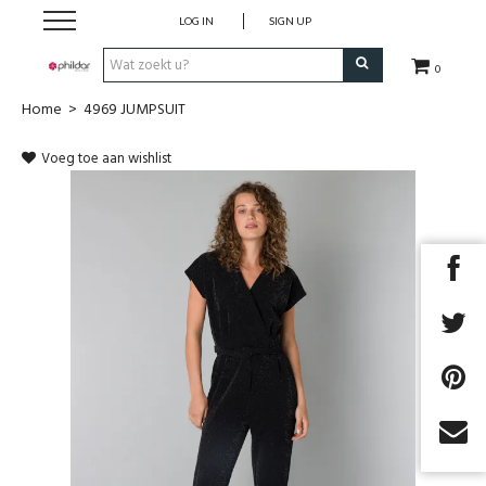
LOG IN
SIGN UP
0
Home
>
4969 JUMPSUIT
Home
Voeg toe aan wishlist
WOL
BREI ACCESSOIRES
OUTLET
KLEDING SPRING/SUMMER 2026
Next